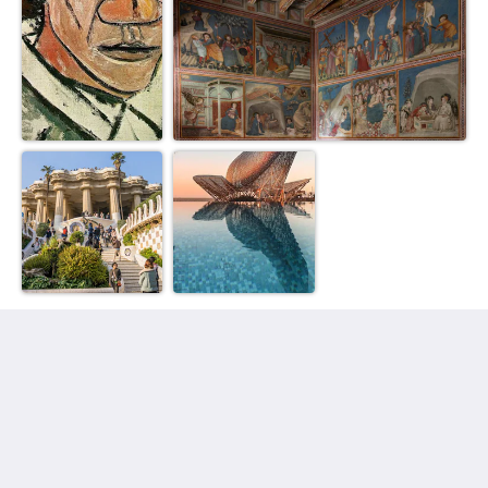
Dreamkeys Apartments & Suites
Avenida Diagonal, 578
Barcelona CT 08021
Spain
+34 618 97 14 40